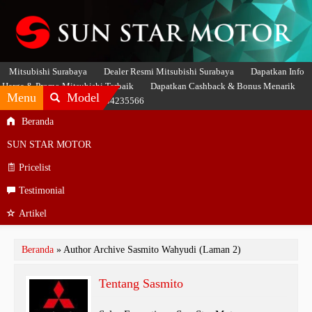
Mitsubishi Surabaya
Dealer Resmi Mitsubishi Surabaya
Dapatkan Info
Harga & Promo Mitsubishi Terbaik
Dapatkan Cashback & Bonus Menarik
Menu
Model
Hubungi SASMITO 081234235566
Beranda
SUN STAR MOTOR
Pricelist
Testimonial
Artikel
Beranda
»
Author Archive Sasmito Wahyudi
(Laman 2)
Tentang
Sasmito