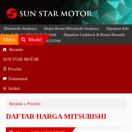
Mitsubishi Surabaya
Dealer Resmi Mitsubishi Surabaya
Dapatkan Info
Harga & Promo Mitsubishi Terbaik
Dapatkan Cashback & Bonus Menarik
Menu
Model
Hubungi SASMITO 081234235566
Beranda
SUN STAR MOTOR
Pricelist
Testimonial
Artikel
Beranda
»
Pricelist
DAFTAR HARGA MITSUBISHI