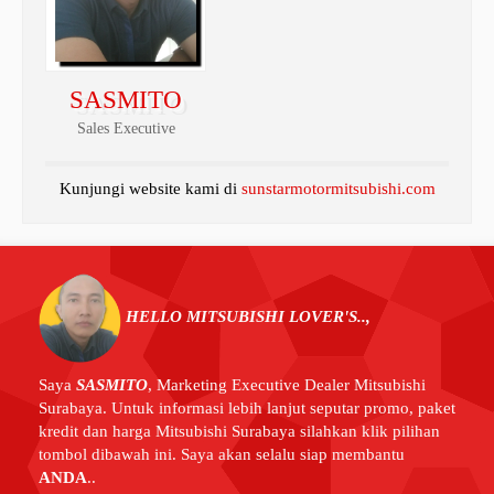
SASMITO
Sales Executive
Kunjungi website kami di
sunstarmotormitsubishi.com
HELLO MITSUBISHI LOVER'S..,
Saya
SASMITO
,
Marketing Executive Dealer Mitsubishi
Surabaya. Untuk informasi lebih lanjut seputar promo, paket
kredit dan harga Mitsubishi Surabaya silahkan klik pilihan
tombol dibawah ini. Saya akan selalu siap membantu
ANDA
..