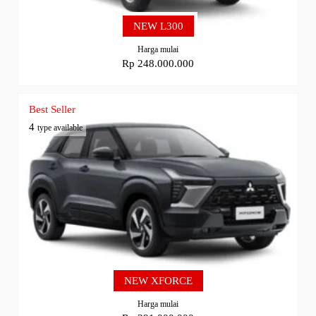
NEW L300
Harga mulai
Rp 248.000.000
Best Seller
4
type available
NEW XFORCE
Harga mulai