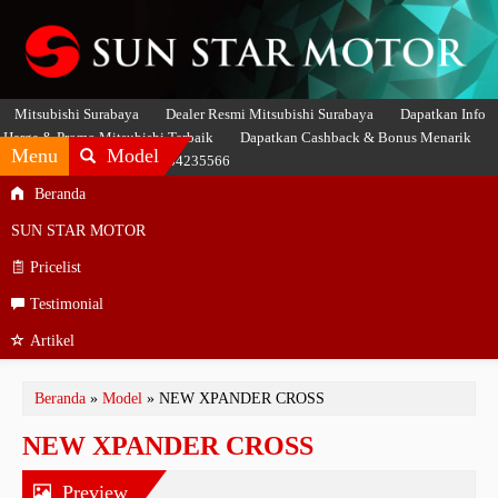
Mitsubishi Surabaya
Dealer Resmi Mitsubishi Surabaya
Dapatkan Info
Harga & Promo Mitsubishi Terbaik
Dapatkan Cashback & Bonus Menarik
Menu
Model
Hubungi SASMITO 081234235566
Beranda
SUN STAR MOTOR
Pricelist
Testimonial
Artikel
Beranda
»
Model
» NEW XPANDER CROSS
NEW XPANDER CROSS
Preview