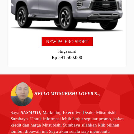
NEW PAJERO SPORT
Harga mulai
Rp 591.500.000
HELLO MITSUBISHI LOVER'S..,
Saya
SASMITO
,
Marketing Executive Dealer Mitsubishi
Surabaya. Untuk informasi lebih lanjut seputar promo, paket
kredit dan harga Mitsubishi Surabaya silahkan klik pilihan
tombol dibawah ini. Saya akan selalu siap membantu