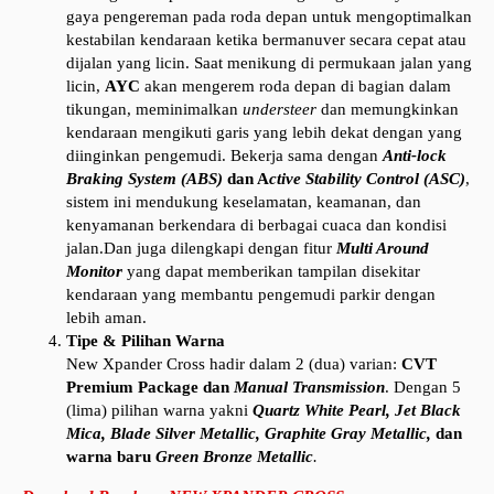
gaya pengereman pada roda depan untuk mengoptimalkan
kestabilan kendaraan ketika bermanuver secara cepat atau
dijalan yang licin. Saat menikung di permukaan jalan yang
licin,
AYC
akan mengerem roda depan di bagian dalam
tikungan, meminimalkan
understeer
dan memungkinkan
kendaraan mengikuti garis yang lebih dekat dengan yang
diinginkan pengemudi. Bekerja sama dengan
Anti-lock
Braking System (ABS)
dan A
ctive Stability Control (ASC)
,
sistem ini mendukung keselamatan, keamanan, dan
kenyamanan berkendara di berbagai cuaca dan kondisi
jalan.Dan juga dilengkapi dengan fitur
Multi Around
Monitor
yang dapat memberikan tampilan disekitar
kendaraan yang membantu pengemudi parkir dengan
lebih aman.
Tipe & Pilihan Warna
New Xpander Cross hadir dalam 2 (dua) varian:
CVT
Premium Package dan
Manual Transmission
. Dengan 5
(lima) pilihan warna yakni
Quartz White Pearl, Jet Black
Mica, Blade Silver Metallic, Graphite Gray Metallic,
dan
warna baru
Green Bronze Metallic
.