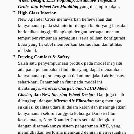
Wheel Design,
LED Foglamp, Distinctive Trapezoid
Grille, dan Wheel Arc Moulding
yang disempurnakan.
High Class Interior
New Xpander Cross menawarkan kemewahan dan
kenyamanan pada sisi interior dengan kabin yang luas dan
berkualitas tinggi, dilengkapi dengan berbagai macam
tempat penyimpanan serbaguna, serta pilihan konfigurasi
kursi yang flexibel memberikan kemudahan dan utilitas
maksimal.
Driving Comfort & Safety
Salah satu penyempurnaan produk pada model ini yaitu
ada pada penambahan fitur-fitur yang dapat menambah
kenyamanan para pengguna dalam menjalani aktivitasnya
sehari-hari. Penambahan fitur pada model ini
diantaranya:
wireless charger, 8inch LCD Meter
Cluster,
dan New
Steering Wheel Design
.
Dan juga telah
dilengkapi dengan
Micron Air Filtration
yang menjaga
sirkulasi kualitas udara di dalam kabin dan meningkatkan
kenyamanan seluruh anggota keluarga.Dari sisi fitur
keselamatan, New Xpander Cross semakin lengkap
dengan disematkannya sistem pengereman
AYC
, yang
meningkatkan performa menikung dengan menyesuaikan