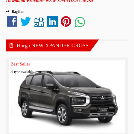
Download Brochure NEW XPANDER CROSS
Bagikan
Harga NEW XPANDER CROSS
Best Seller
3
type available