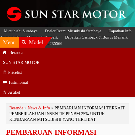
Mitsubishi Surabaya
Dealer Resmi Mitsubishi Surabaya
Dapatkan Info
Harga & Promo Mitsubishi Terbaik
Dapatkan Cashback & Bonus Menarik
Menu
Model
Hubungi SASMITO 081234235566
Beranda
SUN STAR MOTOR
Pricelist
Testimonial
Artikel
Beranda
»
News & Info
»
PEMBARUAN INFORMASI TERKAIT
PEMBERLAKUAN INSENTIF PPNBM 25% UNTUK
KENDARAAN MITSUBISHI YANG TERLIBAT
PEMBARUAN INFORMASI