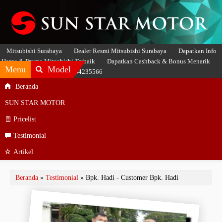
Mitsubishi Surabaya
Dealer Resmi Mitsubishi Surabaya
Dapatkan Info
Harga & Promo Mitsubishi Terbaik
Dapatkan Cashback & Bonus Menarik
Menu
Model
Hubungi SASMITO 081234235566
Beranda
SUN STAR MOTOR
Pricelist
Testimonial
Artikel
Beranda
»
Testimonial
» Bpk. Hadi - Customer Bpk. Hadi